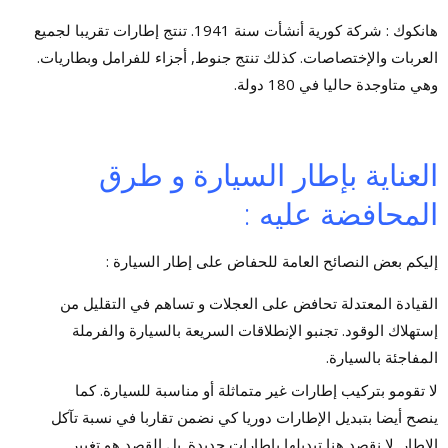
هانكوك : شركة كورية أنشأت سنة 1941. تنتج إطارات تقريبا لجميع
العربات والإختصاصات. كذلك تنتج جنوط, أجزاء للفرامل وبطاريات.
وهي متاوجدة حاليا في 180 دولة.
العناية بإطار السيارة و طرق
المحافضة عليه :
إليكم بعض النصائح العامة للحفاض على إطار السيارة :
القيادة المعتدلة تحافض على العجلات و تساهم في التقليل من
إستهلاك الوقود. تجنبو الإنطلاقات السريعة بالسيارة والفرملة
المفاجئة بالسيارة.
لا تقومو بتركيب إطارات غير متماثلة أو مناسبة للسيارة. كما
ينصح أيضا بتبديل الإطارات دوريا كي نضمن تقاربا في نسبة تآكل
الإطار. لا نقصد هنا تبديلها بإطارات جديدة. بل القصد هو تغيير