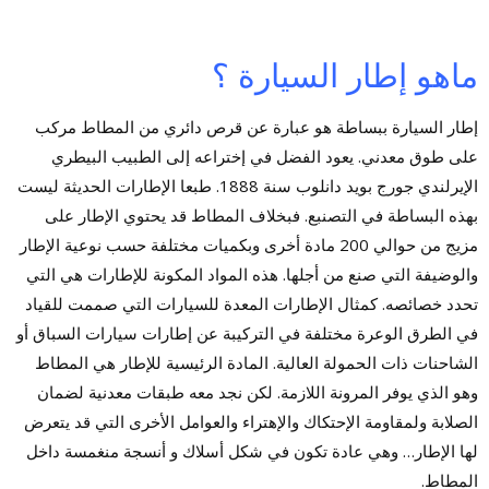
ماهو إطار السيارة ؟
إطار السيارة ببساطة هو عبارة عن قرص دائري من المطاط مركب
على طوق معدني. يعود الفضل في إختراعه إلى الطبيب البيطري
الإيرلندي جورج بويد دانلوب سنة 1888. طبعا الإطارات الحديثة ليست
بهذه البساطة في التصنبع. فبخلاف المطاط قد يحتوي الإطار على
مزيج من حوالي 200 مادة أخرى وبكميات مختلفة حسب نوعية الإطار
والوضيفة التي صنع من أجلها. هذه المواد المكونة للإطارات هي التي
تحدد خصائصه. كمثال الإطارات المعدة للسيارات التي صممت للقياد
في الطرق الوعرة مختلفة في التركيبة عن إطارات سيارات السباق أو
الشاحنات ذات الحمولة العالية. المادة الرئيسية للإطار هي المطاط
وهو الذي يوفر المرونة اللازمة. لكن نجد معه طبقات معدنية لضمان
الصلابة ولمقاومة الإحتكاك والإهتراء والعوامل الأخرى التي قد يتعرض
لها الإطار… وهي عادة تكون في شكل أسلاك و أنسجة منغمسة داخل
المطاط.