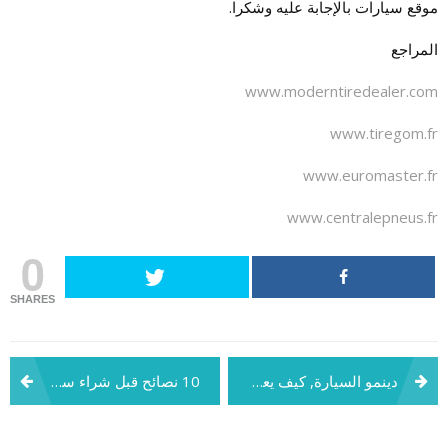
موقع سيارات بالإجابة عليه وشكرا.
المراجع
www.moderntiredealer.com
www.tiregom.fr
www.euromaster.fr
www.centralepneus.fr
0
SHARES
تصفّح
دينمو السيارة, كيف يعمل و ماهي علامات تلفه
10 نصائح قبل شراء سيارة مستعملة
المقالات