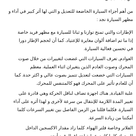
من أهم أجزاء السيارة الخاضعة للتعديل و التي لها أثر كبير في آداء و
مظهر السيارة نجد :
الإطارات والتي تمنح توازنا و ثباتا للسيارة مع مظهر فريد خاصة
إذا ما تم اضافة ألوان مغايرة للإعتياد. كما أن لحجم الإطار دورا
في تحسين فعالية السيارة.
العوادم, تعرف السيارات التي غضعت لتغييرات من خلال صوت
المحرك وصوت العادم الذين يتغيران اثناء العملية. معظم
السيارات التي خضعت لتعديل تتميز بصوت عالي و اكثر حدة. كما
أن للعادم تأثير على المحرك فهو كالمتنفس للمحرك.
علبة القيادة, هناك اجهزة تضاف لناقل الحركة وهي قادرة على
تغيير المدة اللازمة للإنتقال من سرعة لأخرى و لهذا أثره على آداء
السيارة. فكلما قللنا من الزمن الفاصل بين تغيير السرعات كلما
أمكننا من زيادة السرعة.
الفلاتر وخاصة فلتر الهواء. كلما زاد مقدار الاكسجين الداخل
للمحرك كلما كانت عملية إحتراق الوقود أنجع.