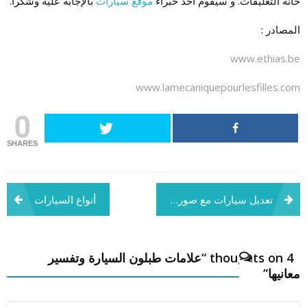
خانة التعليقات. و سيقوم أحد خبراء
موقع سيارات
بالإجابة عليه وشكرا.
المصادر :
www.ethias.be
www.lamecaniquepourlesfilles.com
0
SHARES
تصفّح
تعديل سيارات مع صور حصرية
أنواع السيارات
المقالات
4 thoughts on “
علامات طبلون السيارة وتفسير
معانيها
”